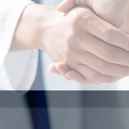
e clinics can concentrate on medical
が診療に集中で
る