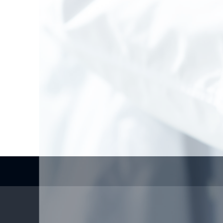
Creating an environment wher
treatment
クリニック
る
環境を整え
Scroll