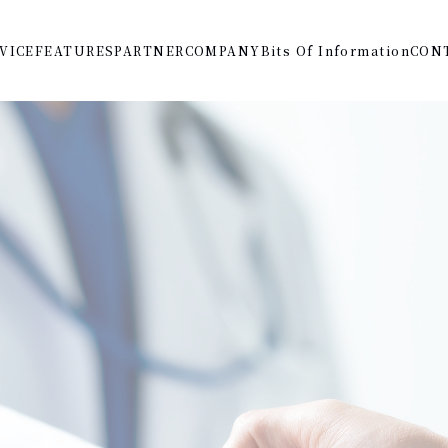
VICE
FEATURES
PARTNER
COMPANY
Bits Of Information
CON