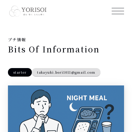
プチ情報
Bits Of Information
starter
takayuki.bori1011@gmail.com